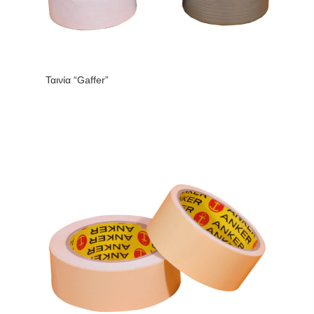
Ταινία “Gaffer”