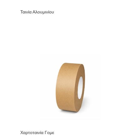
Ταινία Αλουμινίου
Χαρτοταινία Γομε