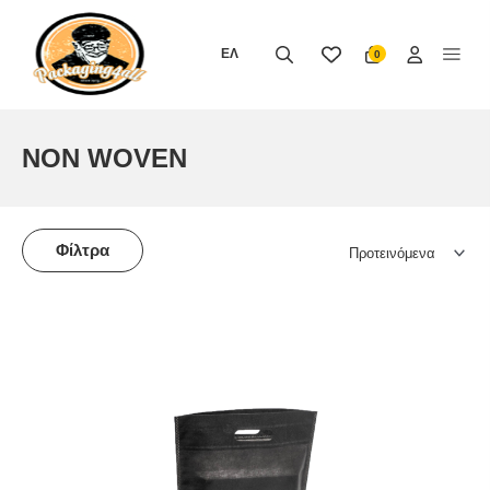
Μετάβαση
στο
ΕΛ
0
περιεχόμενο
NON WOVEN
Φίλτρα