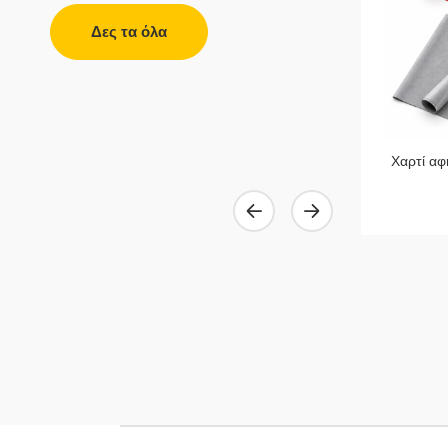
Δες τα όλα
Προστατευτικό Δίχτυ Σκίασης
Χαρτί αφ