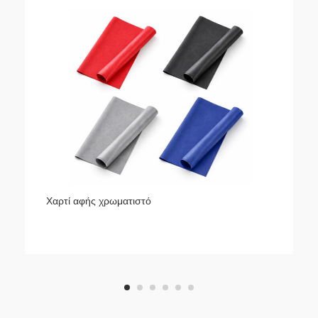
Χαρτί αφής χρωματιστό
1
2
3
4
5
6