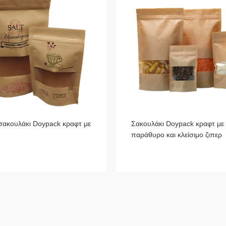
σακουλάκι Doypack κραφτ με
Σακουλάκι Doypack κραφτ με
παράθυρο και κλείσιμο ζιπερ