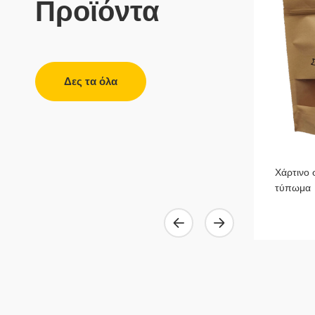
Προϊόντα
Δες τα όλα
Σακουλακια πολυαιθυλενιου P.E.
Χάρτινο 
τύπωμα