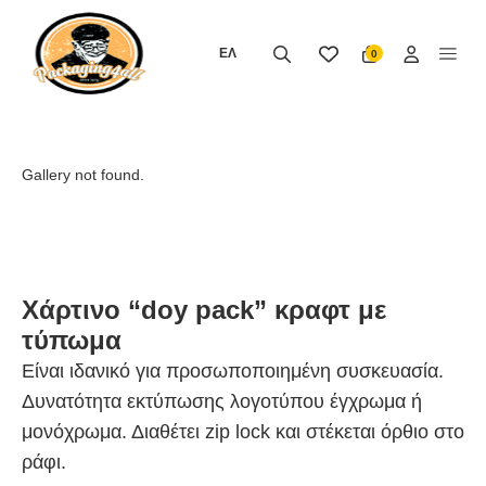
Μετάβαση
στο
ΕΛ
0
περιεχόμενο
Gallery not found.
Χάρτινο “doy pack” κραφτ με
τύπωμα
Είναι ιδανικό για προσωποποιημένη συσκευασία.
Δυνατότητα εκτύπωσης λογοτύπου έγχρωμα ή
μονόχρωμα. Διαθέτει zip lock και στέκεται όρθιο στο
ράφι.