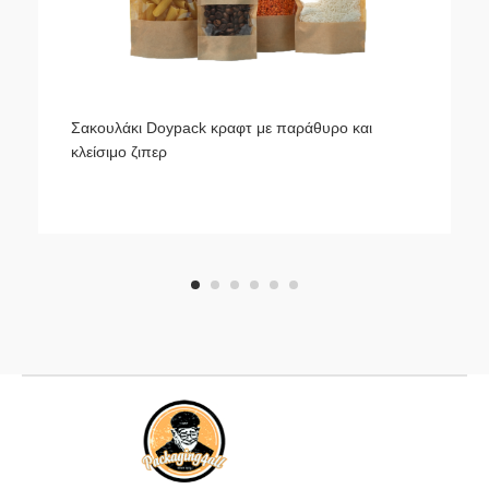
Σακουλάκι Doypack κραφτ με παράθυρο και
κλείσιμο ζιπερ
1
2
3
4
5
6