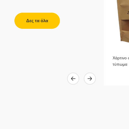
Δες τα όλα
Σακουλάκια πολυπροπυλενίου PP με
Χάρτινο 
πιέτα σε πλαϊνά και πάτο
τύπωμα