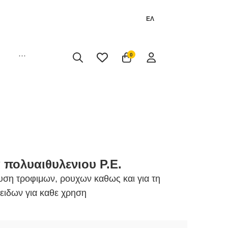
ΕΛ
···
0
 πολυαιθυλενιου P.E.
υση τροφιμων, ρουχων καθως και για τη
ειδων για καθε χρηση