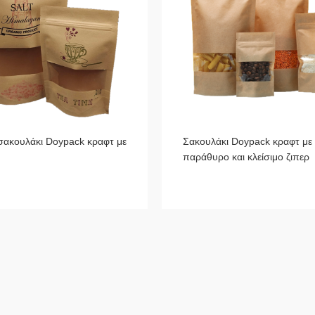
σακουλάκι Doypack κραφτ με
Σακουλάκι Doypack κραφτ με
παράθυρο και κλείσιμο ζιπερ