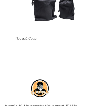
Πουγκιά Cotton
Μιαούλη 10, Μοναστηράκι Αθήνα Αττική, Ελλάδα