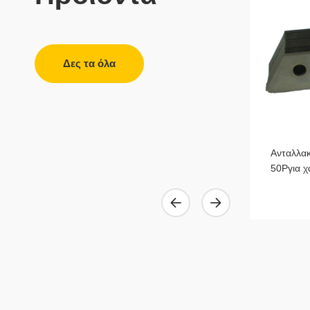
Δες τα όλα
Λεπιδες ξυραφακια μεσαιου μεγεθους
Ανταλλακ
KAIDA
50Pγια 