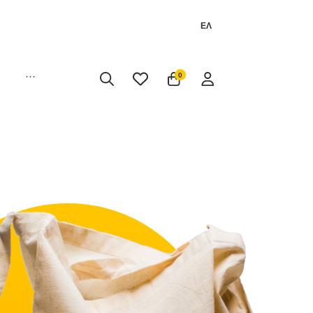
ΕΛ
···
0