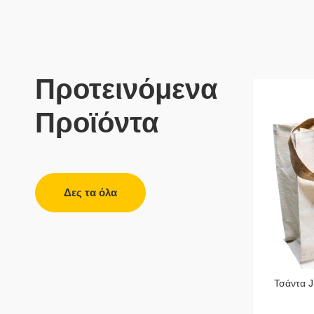
Προτεινόμενα
Προϊόντα
Δες τα όλα
Σακουλάκι πολυαιθυλενίου PE με
Τσάντα 
κλείσιμο zip