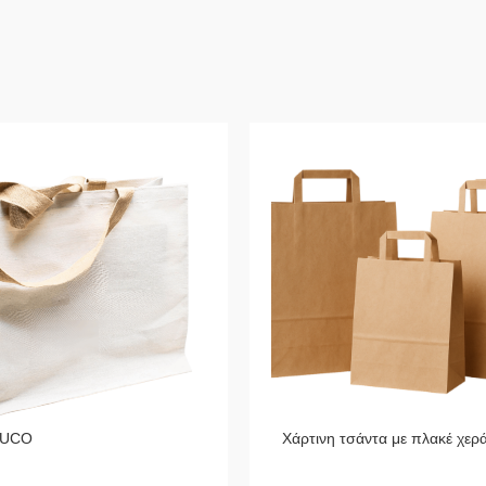
JUCO
Χάρτινη τσάντα με πλακέ χερά